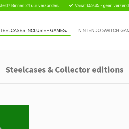
teld? Binnen 24 uur verzonden.
Vanaf €59.99,- geen verzend
 STEELCASES INCLUSIEF GAMES.
NINTENDO SWITCH GA
Steelcases & Collector editions