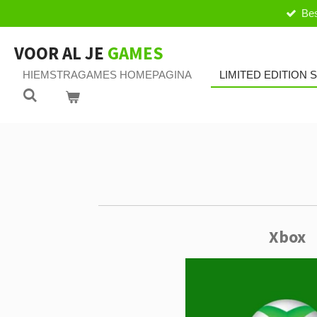
Bes
Ga
direct
naar
VOOR AL JE
GAMES
de
HIEMSTRAGAMES HOMEPAGINA
LIMITED EDITION
hoofdinhoud
Xbox