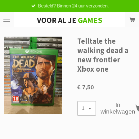
Besteld? Binnen 24 uur verzonden.
Ga
direct
VOOR AL JE
GAMES
naar
de
hoofdinhoud
Telltale the
walking dead a
new frontier
Xbox one
€ 7,50
In
winkelwagen