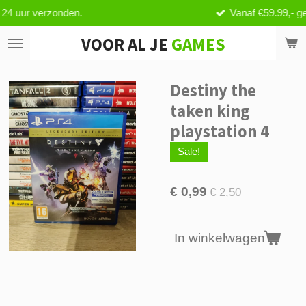
.
Vanaf €59.99,- geen verzendkoste
Ga
direct
VOOR AL JE
GAMES
naar
de
hoofdinhoud
Destiny the
taken king
playstation 4
Sale!
€ 0,99
€ 2,50
In winkelwagen