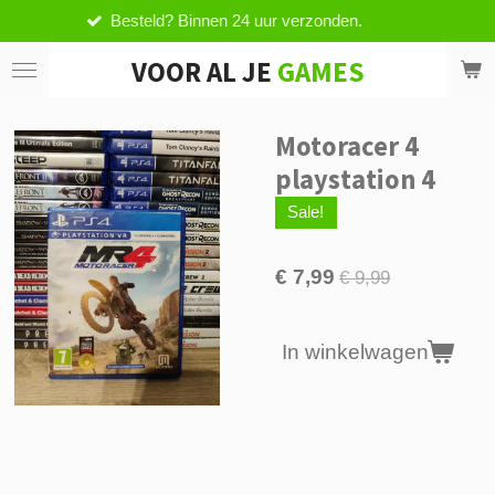
d? Binnen 24 uur verzonden.
Vanaf 
Ga
direct
VOOR AL JE
GAMES
naar
de
hoofdinhoud
Motoracer 4
playstation 4
Sale!
€ 7,99
€ 9,99
In winkelwagen