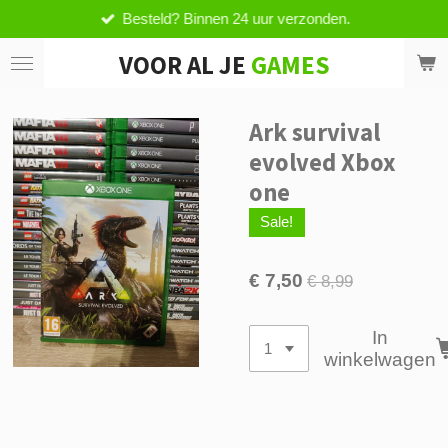
Besteld? Binnen 24 uur verzonden.
Ga
direct
VOOR AL JE
GAMES
naar
de
hoofdinhoud
Ark survival
evolved Xbox
one
Sale!
€ 7,50
€ 8,99
In
winkelwagen