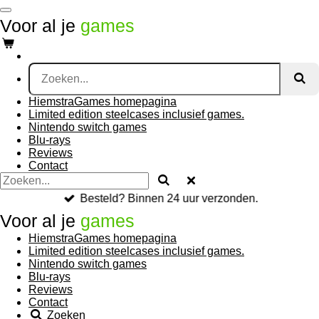
Ga
Voor al je
games
direct
naar
de
hoofdinhoud
HiemstraGames homepagina
Limited edition steelcases inclusief games.
Nintendo switch games
Blu-rays
Reviews
Contact
Besteld? Binnen 24 uur verzonden.
Voor al je
games
HiemstraGames homepagina
Limited edition steelcases inclusief games.
Nintendo switch games
Blu-rays
Reviews
Contact
Zoeken