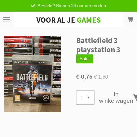
Besteld? Binnen 24 uur verzonden.
Ga
direct
VOOR AL JE
GAMES
naar
de
hoofdinhoud
Battlefield 3
playstation 3
Sale!
€ 0,75
€ 1,50
In
winkelwagen