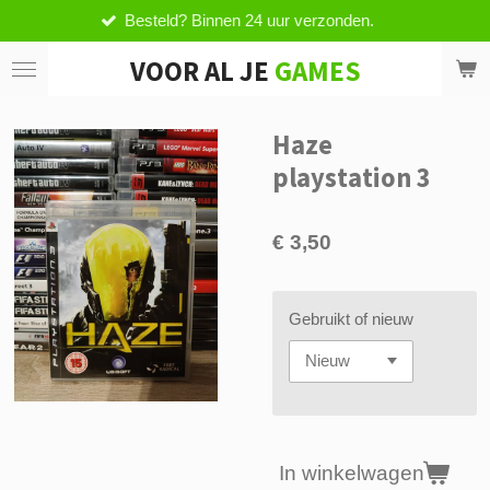
esteld? Binnen 24 uur verzonden.
V
Ga
direct
VOOR AL JE
GAMES
naar
de
hoofdinhoud
Haze
playstation 3
€ 3,50
Gebruikt of nieuw
In winkelwagen