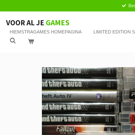
Bes
Ga
direct
naar
VOOR AL JE
GAMES
de
HIEMSTRAGAMES HOMEPAGINA
LIMITED EDITION
hoofdinhoud