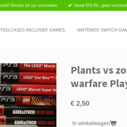
teld? Binnen 24 uur verzonden.
Vanaf €59.99,- geen verzend
 STEELCASES INCLUSIEF GAMES.
NINTENDO SWITCH GA
Plants vs z
warfare Pla
€ 2,50
In winkelwagen