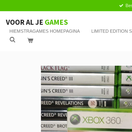
Bes
Ga
direct
naar
VOOR AL JE
GAMES
de
HIEMSTRAGAMES HOMEPAGINA
LIMITED EDITION
hoofdinhoud