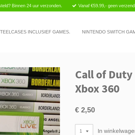
teld? Binnen 24 uur verzonden.
Vanaf €59.99,- geen verzend
 STEELCASES INCLUSIEF GAMES.
NINTENDO SWITCH GA
Call of Dut
Xbox 360
€ 2,50
In winkelwage