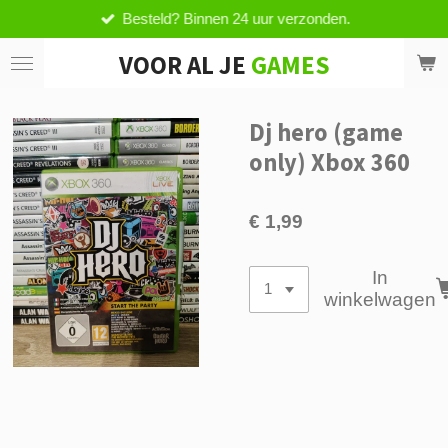
Besteld? Binnen 24 uur verzonden.
Ga
direct
VOOR AL JE
GAMES
naar
de
hoofdinhoud
Dj hero (game
only) Xbox 360
€ 1,99
In
winkelwagen