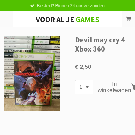
Besteld? Binnen 24 uur verzonden.
Ga
direct
VOOR AL JE
GAMES
naar
de
hoofdinhoud
Devil may cry 4
Xbox 360
€ 2,50
In
winkelwagen