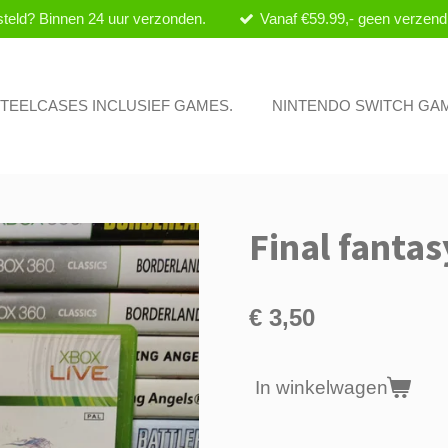
teld? Binnen 24 uur verzonden.
Vanaf €59.99,- geen verzend
 STEELCASES INCLUSIEF GAMES.
NINTENDO SWITCH GA
Final fantas
€ 3,50
In winkelwagen