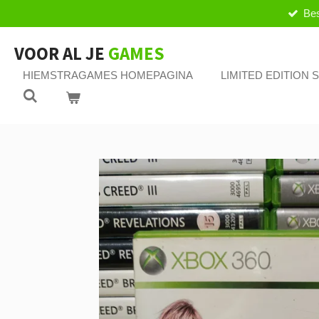
Bes
Ga
direct
naar
VOOR AL JE
GAMES
de
HIEMSTRAGAMES HOMEPAGINA
LIMITED EDITION
hoofdinhoud