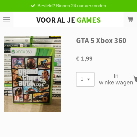
Besteld? Binnen 24 uur verzonden.
Ga
direct
VOOR AL JE
GAMES
naar
de
hoofdinhoud
GTA 5 Xbox 360
€ 1,99
In
winkelwagen