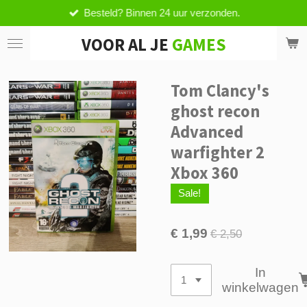
Besteld? Binnen 24 uur verzonden.
Ga
direct
VOOR AL JE
GAMES
naar
de
hoofdinhoud
Tom Clancy's
ghost recon
Advanced
warfighter 2
Xbox 360
Sale!
€ 1,99
€ 2,50
In
winkelwagen