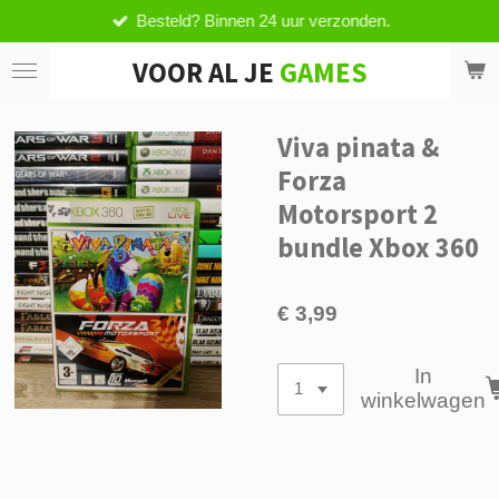
Besteld? Binnen 24 uur verzonden.
Ga
direct
VOOR AL JE
GAMES
naar
de
hoofdinhoud
Viva pinata &
Forza
Motorsport 2
bundle Xbox 360
€ 3,99
In
winkelwagen