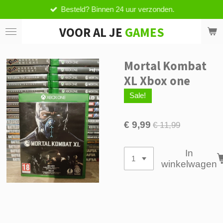
Besteld? Binnen 24 uur verzonden.
Ga
direct
VOOR AL JE
GAMES
naar
de
hoofdinhoud
Mortal Kombat
XL Xbox one
Sale!
€ 9,99
€ 11,99
In
winkelwagen