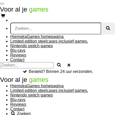
Ga
Voor al je
games
direct
naar
de
hoofdinhoud
HiemstraGames homepagina
Limited edition steelcases inclusief games.
Nintendo switch games
Blu-rays
Reviews
Contact
Besteld? Binnen 24 uur verzonden.
Voor al je
games
HiemstraGames homepagina
Limited edition steelcases inclusief games.
Nintendo switch games
Blu-rays
Reviews
Contact
Zoeken