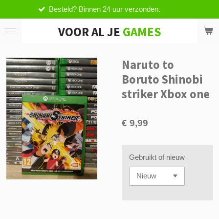
Besteld? Binnen 24 uur verzonden.
Ga
direct
VOOR AL JE
GAMES
naar
de
hoofdinhoud
Naruto to
Boruto Shinobi
striker Xbox one
€ 9,99
Gebruikt of nieuw