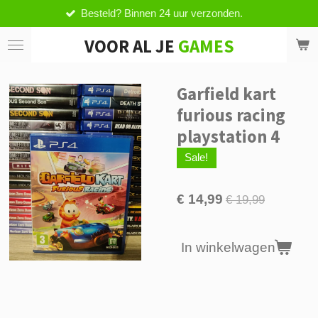
esteld? Binnen 24 uur verzonden.
V
Ga
direct
VOOR AL JE
GAMES
naar
de
hoofdinhoud
Garfield kart
furious racing
playstation 4
Sale!
€ 14,99
€ 19,99
In winkelwagen