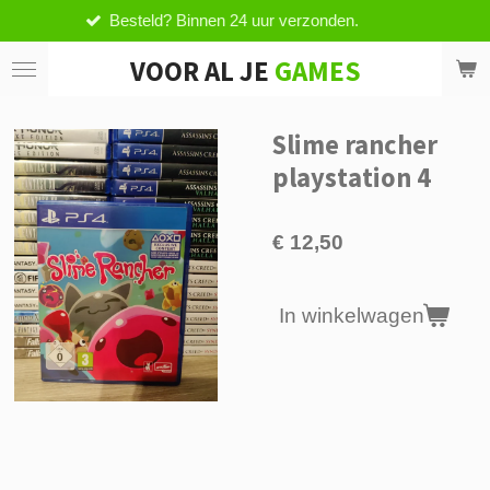
Besteld? Binnen 24 uur verzonden.
Ga
direct
VOOR AL JE
GAMES
naar
de
hoofdinhoud
Slime rancher
playstation 4
€ 12,50
In winkelwagen