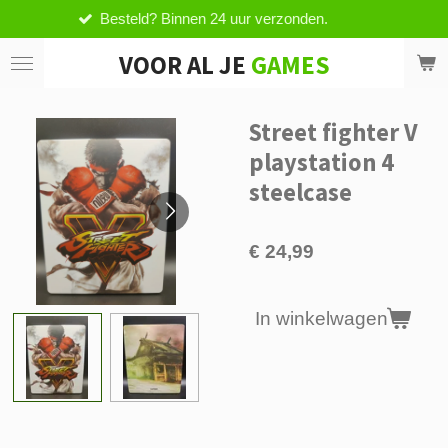
esteld? Binnen 24 uur verzonden.
V
Ga
direct
VOOR AL JE
GAMES
naar
de
hoofdinhoud
Street fighter V
playstation 4
steelcase
€ 24,99
In winkelwagen