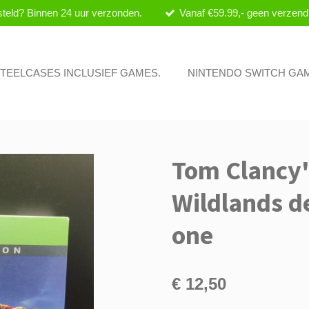
teld? Binnen 24 uur verzonden.
Vanaf €59.99,- geen verzend
 STEELCASES INCLUSIEF GAMES.
NINTENDO SWITCH GA
Tom Clancy'
Wildlands d
one
€ 12,50