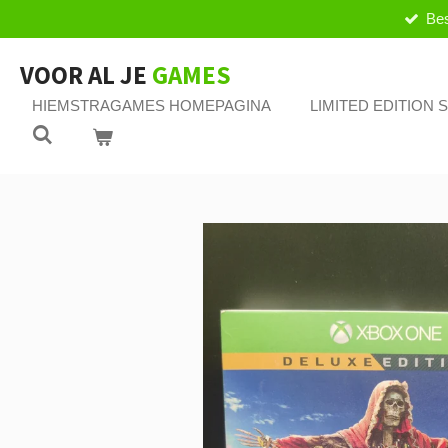
Bes
Ga
direct
naar
VOOR AL JE
GAMES
de
HIEMSTRAGAMES HOMEPAGINA
LIMITED EDITION
hoofdinhoud