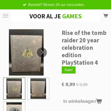
Besteld? Binnen 24 uur verzonden.
Ga
direct
VOOR AL JE
GAMES
naar
de
hoofdinhoud
Rise of the tomb
raider 20 year
celebration
edition
PlayStation 4
Sale!
€ 8,99
€ 9,99
In winkelwagen