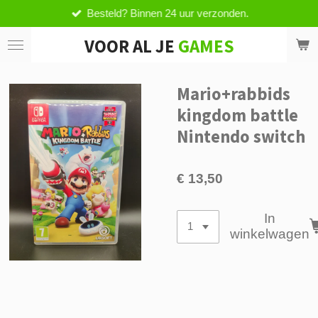
Besteld? Binnen 24 uur verzonden.
Ga
direct
VOOR AL JE
GAMES
naar
de
hoofdinhoud
Mario+rabbids
kingdom battle
Nintendo switch
€ 13,50
In
winkelwagen