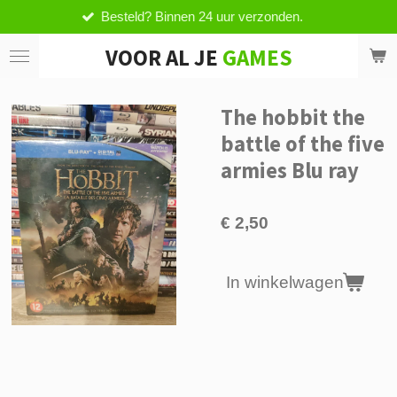
esteld? Binnen 24 uur verzonden.
V
Ga
direct
VOOR AL JE
GAMES
naar
de
hoofdinhoud
The hobbit the
battle of the five
armies Blu ray
€ 2,50
In winkelwagen