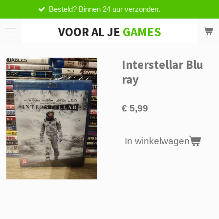
d? Binnen 24 uur verzonden.
Vanaf 
Ga
direct
VOOR AL JE
GAMES
naar
de
hoofdinhoud
Interstellar Blu
ray
€ 5,99
In winkelwagen