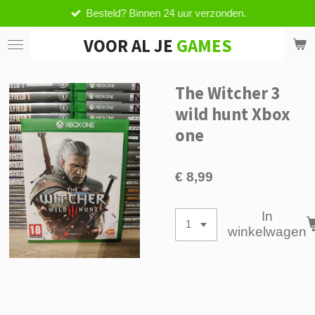
Besteld? Binnen 24 uur verzonden.
Ga
direct
VOOR AL JE
GAMES
naar
de
hoofdinhoud
The Witcher 3
wild hunt Xbox
one
€ 8,99
In
winkelwagen