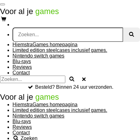
Ga
Voor al je
games
direct
naar
de
hoofdinhoud
HiemstraGames homepagina
Limited edition steelcases inclusief games.
Nintendo switch games
Blu-rays
Reviews
Contact
Besteld? Binnen 24 uur verzonden.
Voor al je
games
HiemstraGames homepagina
Limited edition steelcases inclusief games.
Nintendo switch games
Blu-rays
Reviews
Contact
Zoeken