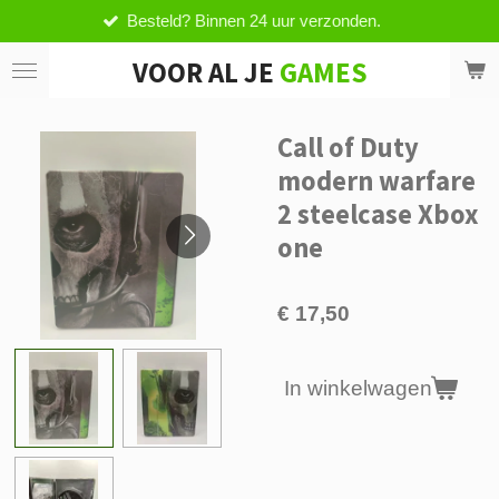
esteld? Binnen 24 uur verzonden.
V
Ga
direct
VOOR AL JE
GAMES
naar
de
hoofdinhoud
Call of Duty
modern warfare
2 steelcase Xbox
one
€ 17,50
In winkelwagen