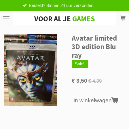
d? Binnen 24 uur verzonden.
Vanaf 
Ga
direct
VOOR AL JE
GAMES
naar
de
hoofdinhoud
Avatar limited
3D edition Blu
ray
Sale!
€ 3,50
€ 4,99
In winkelwagen