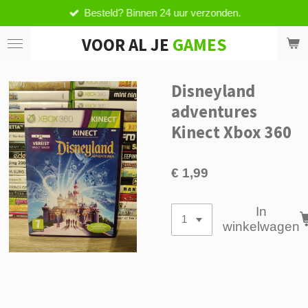
Besteld? Binnen 24 uur verzonden.
Ga
direct
VOOR AL JE
GAMES
naar
de
hoofdinhoud
Disneyland
adventures
Kinect Xbox 360
€ 1,99
In
winkelwagen