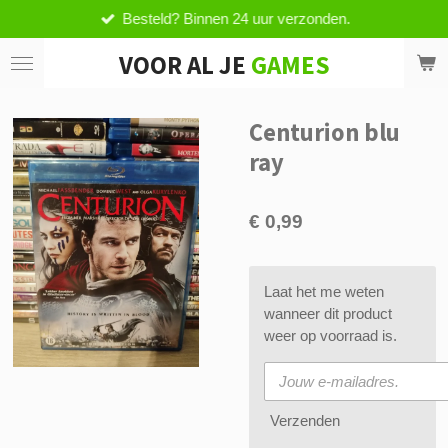
Besteld? Binnen 24 uur verzonden.
Ga
direct
VOOR AL JE
GAMES
naar
de
hoofdinhoud
Centurion blu
ray
€ 0,99
Laat het me weten
wanneer dit product
weer op voorraad is.
Verzenden