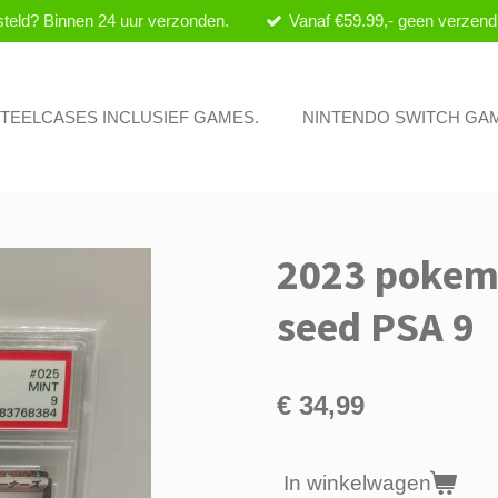
teld? Binnen 24 uur verzonden.
Vanaf €59.99,- geen verzend
 STEELCASES INCLUSIEF GAMES.
NINTENDO SWITCH GA
2023 pokem
seed PSA 9
€ 34,99
In winkelwagen