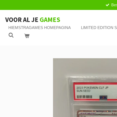
Bes
Ga
direct
naar
VOOR AL JE
GAMES
de
HIEMSTRAGAMES HOMEPAGINA
LIMITED EDITION
hoofdinhoud