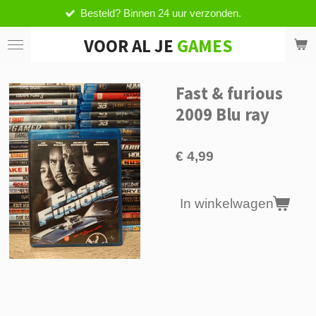
esteld? Binnen 24 uur verzonden.
V
Ga
direct
VOOR AL JE
GAMES
naar
de
hoofdinhoud
Fast & furious
2009 Blu ray
€ 4,99
In winkelwagen