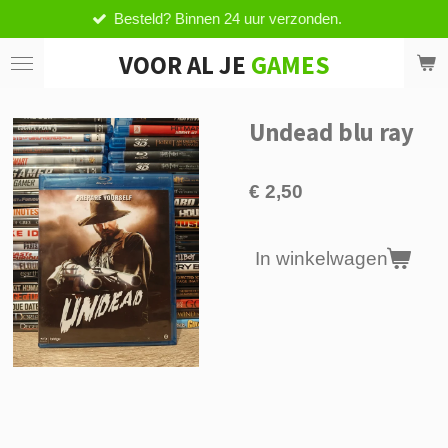
esteld? Binnen 24 uur verzonden.
V
Ga
direct
VOOR AL JE
GAMES
naar
de
hoofdinhoud
Undead blu ray
€ 2,50
In winkelwagen