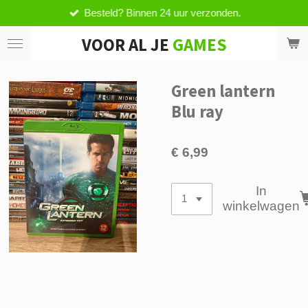
Besteld? Binnen 24 uur verzonden.
Ga
direct
VOOR AL JE
GAMES
naar
de
hoofdinhoud
Green lantern
Blu ray
€ 6,99
In
winkelwagen