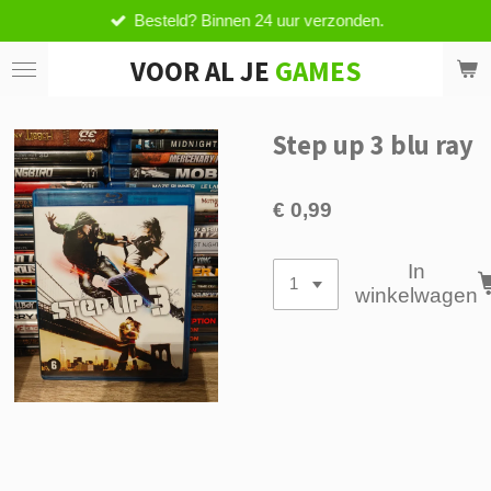
Besteld? Binnen 24 uur verzonden.
Ga
direct
VOOR AL JE
GAMES
naar
de
hoofdinhoud
Step up 3 blu ray
€ 0,99
In
winkelwagen