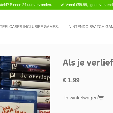
teld? Binnen 24 uur verzonden.
Vanaf €59.99,- geen verzend
 STEELCASES INCLUSIEF GAMES.
NINTENDO SWITCH GA
Als je verlie
€ 1,99
In winkelwagen