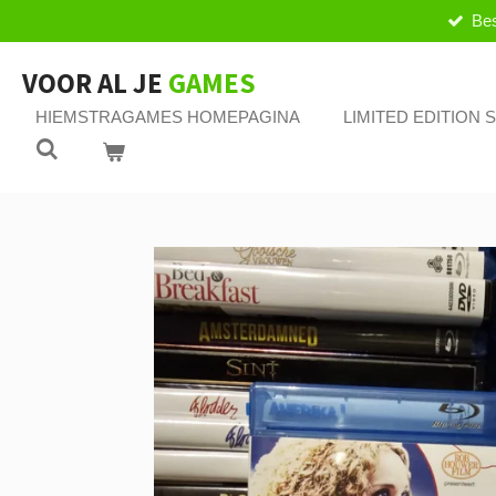
Bes
Ga
direct
naar
VOOR AL JE
GAMES
de
HIEMSTRAGAMES HOMEPAGINA
LIMITED EDITION
hoofdinhoud