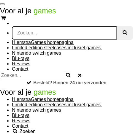
Ga
Voor al je
games
direct
naar
de
hoofdinhoud
HiemstraGames homepagina
Limited edition steelcases inclusief games.
Nintendo switch games
Blu-rays
Reviews
Contact
Besteld? Binnen 24 uur verzonden.
Voor al je
games
HiemstraGames homepagina
Limited edition steelcases inclusief games.
Nintendo switch games
Blu-rays
Reviews
Contact
Zoeken