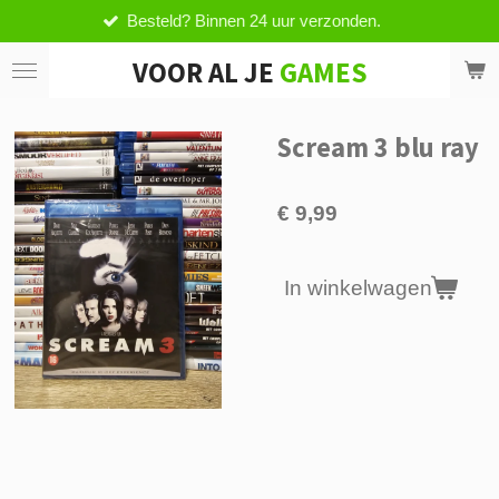
esteld? Binnen 24 uur verzonden.
V
Ga
direct
VOOR AL JE
GAMES
naar
de
hoofdinhoud
Scream 3 blu ray
€ 9,99
In winkelwagen