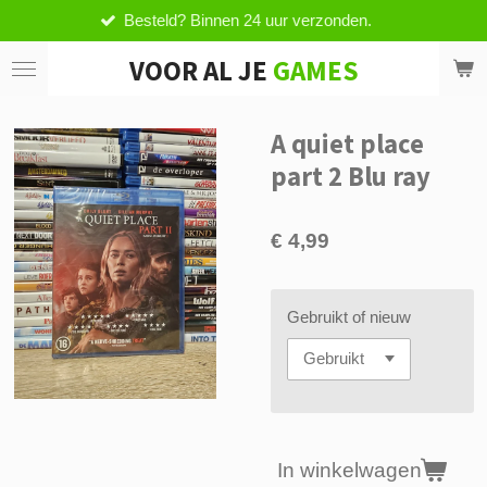
Besteld? Binnen 24 uur verzonden.
Ga
direct
VOOR AL JE
GAMES
naar
de
hoofdinhoud
A quiet place
part 2 Blu ray
€ 4,99
Gebruikt of nieuw
In winkelwagen