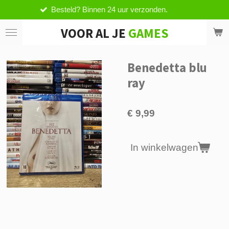
Besteld? Binnen 24 uur verzonden.
Ga
direct
VOOR AL JE
GAMES
naar
de
hoofdinhoud
Benedetta blu
ray
€ 9,99
In winkelwagen