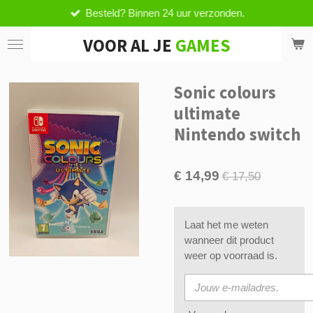
Besteld? Binnen 24 uur verzonden.
Ga
direct
VOOR AL JE
GAMES
naar
de
hoofdinhoud
Sonic colours
ultimate
Nintendo switch
€ 14,99
€ 17,50
Laat het me weten
wanneer dit product
weer op voorraad is.