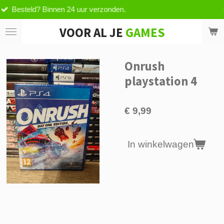
 24 uur verzonden.
Vanaf €59.99,- g
Ga
direct
VOOR AL JE
GAMES
naar
de
hoofdinhoud
Onrush
playstation 4
€ 9,99
In winkelwagen