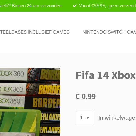
teld? Binnen 24 uur verzonden.
Vanaf €59.99,- geen verzend
 STEELCASES INCLUSIEF GAMES.
NINTENDO SWITCH GA
Fifa 14 Xbo
€ 0,99
In winkelwage