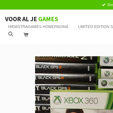
Bes
Ga
direct
naar
VOOR AL JE
GAMES
de
HIEMSTRAGAMES HOMEPAGINA
LIMITED EDITION
hoofdinhoud