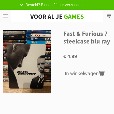
esteld? Binnen 24 uur verzonden.
V
Ga
direct
VOOR AL JE
GAMES
naar
de
hoofdinhoud
Fast & Furious 7
steelcase blu ray
€ 4,99
In winkelwagen