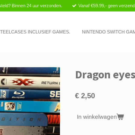
teld? Binnen 24 uur verzonden.
Vanaf €59.99,- geen verzend
 STEELCASES INCLUSIEF GAMES.
NINTENDO SWITCH GA
Dragon eyes
€ 2,50
In winkelwagen