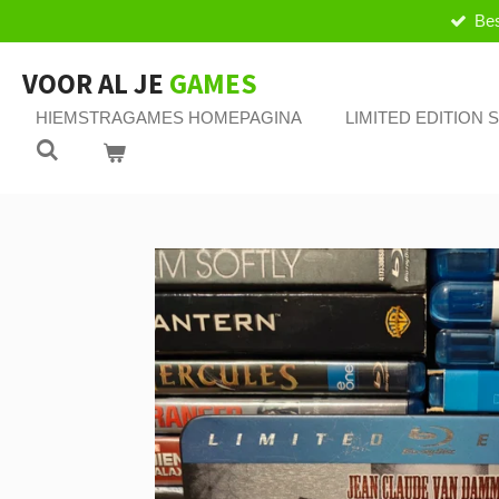
Bes
Ga
direct
naar
VOOR AL JE
GAMES
de
HIEMSTRAGAMES HOMEPAGINA
LIMITED EDITION
hoofdinhoud