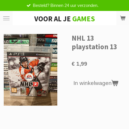
esteld? Binnen 24 uur verzonden.
V
Ga
direct
VOOR AL JE
GAMES
naar
de
hoofdinhoud
NHL 13
playstation 13
€ 1,99
In winkelwagen