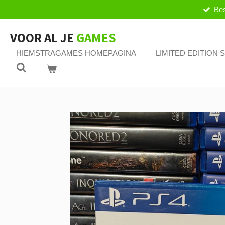
Bes
Ga
direct
naar
VOOR AL JE
GAMES
de
HIEMSTRAGAMES HOMEPAGINA
LIMITED EDITION
hoofdinhoud