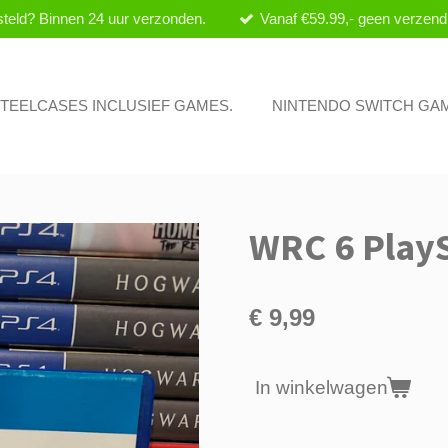
teld? Binnen 24 uur verzonden.
Vanaf €59.99,- geen verzend
 STEELCASES INCLUSIEF GAMES.
NINTENDO SWITCH GA
WRC 6 PlayS
€ 9,99
In winkelwagen